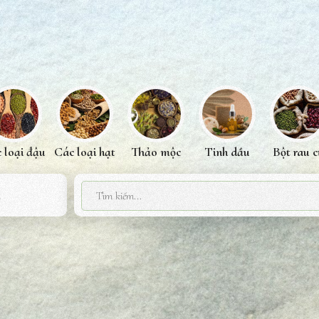
 loại đậu
Các loại hạt
Thảo mộc
Tinh dầu
Bột rau c
i