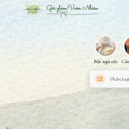
Chuyển
đến
nội
dung
Bột ngũ cốc
Các
Phân loạ