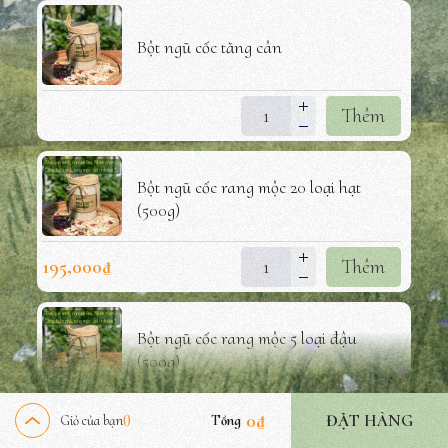
Bột ngũ cốc tăng cân
Thêm
Bột ngũ cốc rang mộc 20 loại hạt
(500g)
195,000
₫
Thêm
Bột ngũ cốc rang mộc 5 loại đậu
(500g)
95,000
₫
Thêm
0
₫
ĐẶT HÀNG
Giỏ của bạn
Tổng