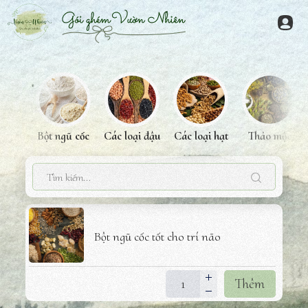
Chuyển
đến
Menu
nội
dung
Bột ngũ cốc
Các loại đậu
Các loại hạt
Thảo mộc
Bột ngũ cốc tốt cho trí não
Thêm