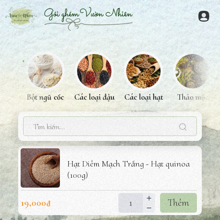
Chuyển
đến
Menu
nội
dung
Bột ngũ cốc
Các loại đậu
Các loại hạt
Thảo mộc
Hạt Diêm Mạch Trắng - Hạt quinoa
(100g)
19,000
₫
Thêm