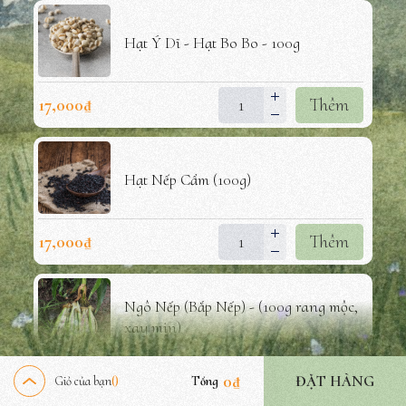
Hạt Ý Dĩ - Hạt Bo Bo - 100g
17,000
₫
Thêm
Hạt Nếp Cẩm (100g)
17,000
₫
Thêm
Ngô Nếp (Bắp Nếp) - (100g rang mộc,
xay mịn)
20,000
₫
Thêm
0
₫
ĐẶT HÀNG
Giỏ của bạn
Tổng