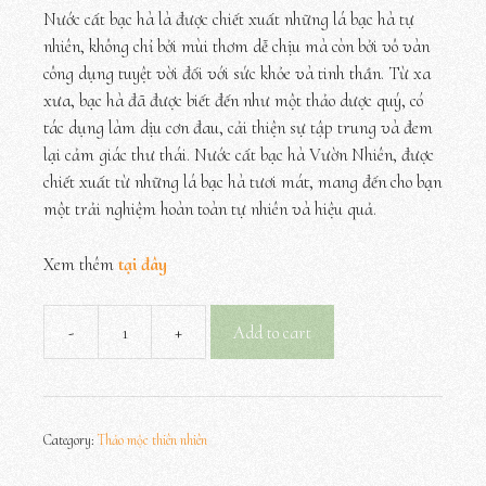
was:
is:
Nước cất bạc hà là được chiết xuất những lá bạc hà tự
120,000₫.
90,000₫.
nhiên, không chỉ bởi mùi thơm dễ chịu mà còn bởi vô vàn
công dụng tuyệt vời đối với sức khỏe và tinh thần. Từ xa
xưa, bạc hà đã được biết đến như một thảo dược quý, có
tác dụng làm dịu cơn đau, cải thiện sự tập trung và đem
lại cảm giác thư thái. Nước cất bạc hà Vườn Nhiên, được
chiết xuất từ những lá bạc hà tươi mát, mang đến cho bạn
một trải nghiệm hoàn toàn tự nhiên và hiệu quả.
Xem thêm
tại đây
-
+
Add to cart
Nước
cất
bạc
hà
Category:
Thảo mộc thiên nhiên
quantity