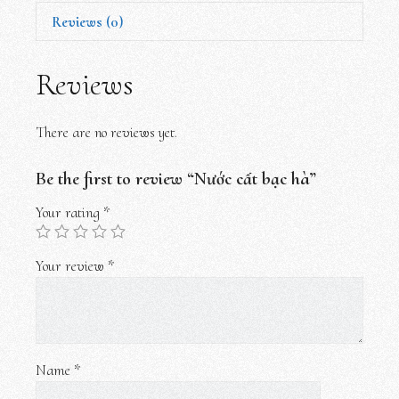
Reviews (0)
Reviews
There are no reviews yet.
Be the first to review “Nước cất bạc hà”
Your rating
*
Your review
*
Name
*