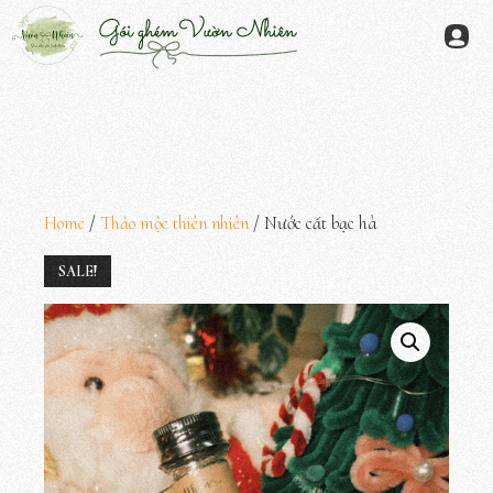
Chuyển
đến
Menu
nội
dung
Home
/
Thảo mộc thiên nhiên
/ Nước cất bạc hà
SALE!