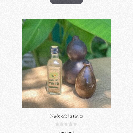
i
5
Nước cất lá tía tô
0
149,000
₫