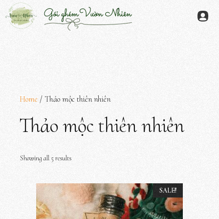
Chuyển
đến
Menu
nội
dung
Home
/ Thảo mộc thiên nhiên
Thảo mộc thiên nhiên
Showing all 5 results
SALE!