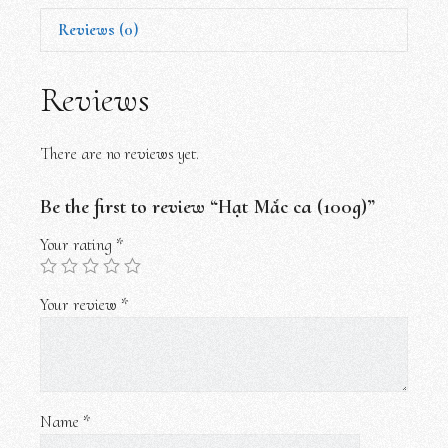
Reviews (0)
Reviews
There are no reviews yet.
Be the first to review “Hạt Mắc ca (100g)”
Your rating
*
Your review
*
Name
*