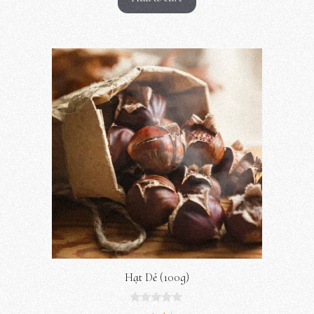
i
5
Hạt Dẻ (100g)
0