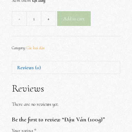
Xem thêm
tại đây
-
+
Add to cart
Đậu
Ván
(100g)
quantity
Category:
Các loại đậu
Reviews (0)
Reviews
There are no reviews yet.
Be the first to review “Đậu Ván (100g)”
Your rating
*