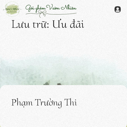
Chuyển
đến
Menu
nội
Lưu trữ:
Ưu đãi
dung
Phạm Trường Thi