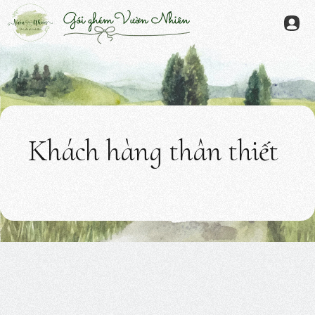
Chuyển
đến
Menu
nội
dung
Khách hàng thân thiết